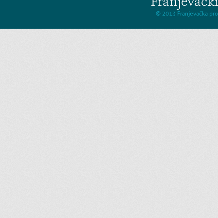
Franjevačk
© 2013 Franjevačka prov