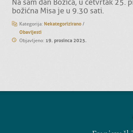
Na sam dan Božića, u četvrtak 25. p
božićna Misa je u 9.30 sati.
Nekategorizirano
Kategorija:
/
Obavijesti
19. prosinca 2025.
Objavljeno: